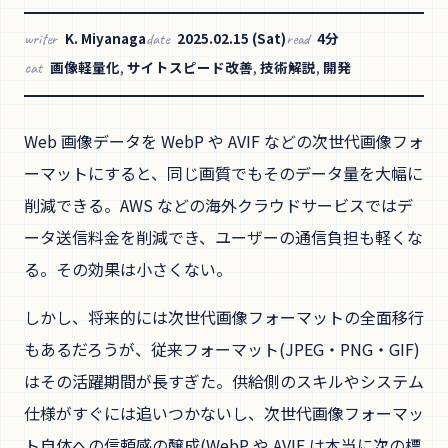
K. Miyanaga
2025.02.15 (Sat)
4分
writer
date
read
画像軽量化
,
サイトスピード改善
,
技術解説
,
開発
cat
Web 画像データを WebP や AVIF などの次世代画像フォ
ーマットにすると、同じ画質でもそのデータ量を大幅に
削減できる。AWS などの海外クラウドサービスではデ
ータ送信料金を削減でき、ユーザーの通信負担も軽くな
る。その効果は小さくない。
しかし、将来的には次世代画像フォーマットの全面移行
もあるだろうが、従来フォーマット(JPEG・PNG・GIF)
はその活躍期間が長すぎた。供給側のスキルやシステム
仕様がすぐには追いつかないし、次世代画像フォーマッ
ト自体への信頼感の醸成(WebP や AVIF は本当に次の標