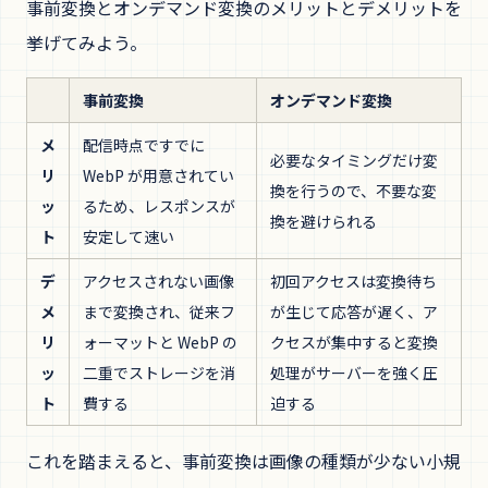
事前変換とオンデマンド変換のメリットとデメリットを
挙げてみよう。
事前変換
オンデマンド変換
メ
配信時点ですでに
必要なタイミングだけ変
リ
WebP が用意されてい
換を行うので、不要な変
ッ
るため、レスポンスが
換を避けられる
ト
安定して速い
デ
アクセスされない画像
初回アクセスは変換待ち
メ
まで変換され、従来フ
が生じて応答が遅く、ア
リ
ォーマットと WebP の
クセスが集中すると変換
ッ
二重でストレージを消
処理がサーバーを強く圧
ト
費する
迫する
これを踏まえると、事前変換は画像の種類が少ない小規