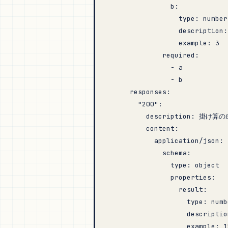
                b
:
                  type
: 
number
                  description
:
                  example
: 
3
              required
:
                - 
a
                - 
b
      responses
:
        "200"
:
          description
: 
掛け算の
          content
:
            application/json
:
              schema
:
                type
: 
object
                properties
:
                  result
:
                    type
: 
numb
                    descriptio
                    example
: 
1