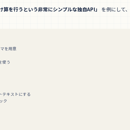
け算を行うという非常にシンプルな独自API」
を例にして、
キーマを用意
を使う
ットテキストにする
ロック