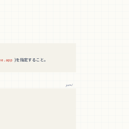
。
)を指定すること。
ee.app
yaml