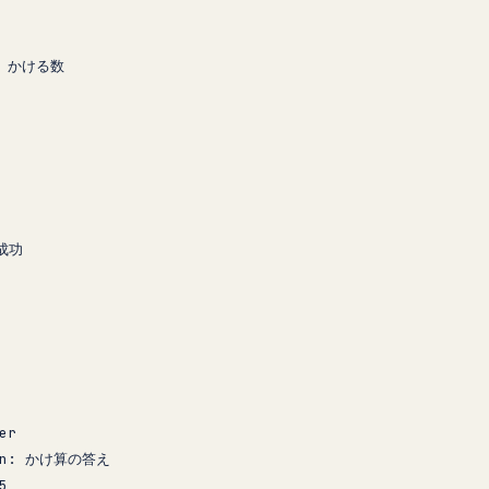
 
かける数
成功
er
n
: 
かけ算の答え
5