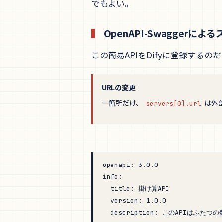
でもよい。
OpenAPI-Swaggerに
この簡易APIをDifyに登録するのだ
URLの変更
一箇所だけ、
は外部
servers[0].url
openapi
: 
3.0.0
info
:
  title
: 
掛け算API
  version
: 
1.0.0
  description
: 
このAPIはふたつ