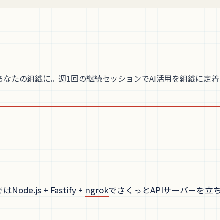
あなたの組織に。週1回の継続セッションでAI活用を組織に定
.js + Fastify +
ngrok
でさくっとAPIサーバーを立