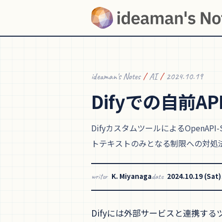
ideaman's Notes
/
AI
/
2024.10.19
Difyでの
自前AP
DifyカスタムツールによるOpenA
トテキストのみとなる制限への対処法、
K. Miyanaga
2024.10.19 (Sat)
writer
date
Difyには外部サービスと連携す