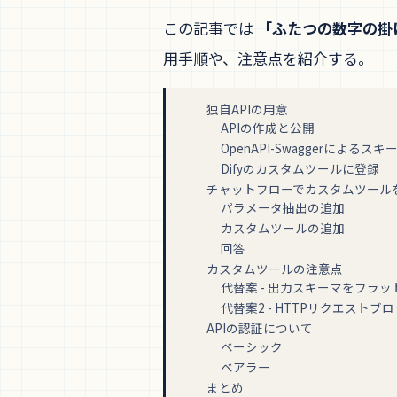
この記事では
「ふたつの数字の掛
用手順や、注意点を紹介する。
独自APIの用意
APIの作成と公開
OpenAPI-Swaggerによるス
Difyのカスタムツールに登録
チャットフローでカスタムツール
パラメータ抽出の追加
カスタムツールの追加
回答
カスタムツールの注意点
代替案 - 出力スキーマをフラ
代替案2 - HTTPリクエストブ
APIの認証について
ベーシック
ベアラー
まとめ