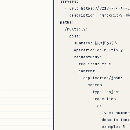
servers
:
  - 
url
: 
https://7217-*-*-*-*.
    description
: 
ngrokによる一
paths
:
  /multiply
:
    post
:
      summary
: 
掛け算を行う
      operationId
: 
multiply
      requestBody
:
        required
: 
true
        content
:
          application/json
:
            schema
:
              type
: 
object
              properties
:
                a
:
                  type
: 
number
                  description
:
                  example
: 
5