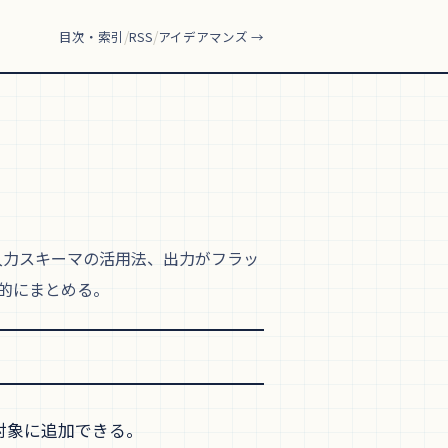
/
/
目次・索引
RSS
アイデアマンズ →
説。入力スキーマの活用法、出力がフラッ
括的にまとめる。
携対象に追加できる。