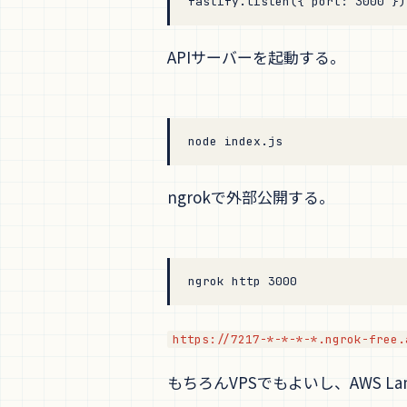
fastify.
listen
({ port: 
3000
 })
APIサーバーを起動する。
node
 index.js
ngrokで外部公開する。
ngrok
 http
 3000
https://7217-*-*-*-*.ngrok-free.
もちろんVPSでもよいし、AWS La