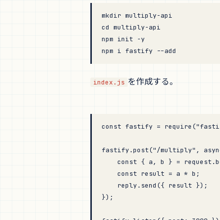
mkdir
 multiply-api
cd
 multiply-api
npm
 init
 -y
npm
 i
 fastify
 --add
を作成する。
index.js
const
 fastify
 =
 require
(
"fasti
fastify.
post
(
"/multiply"
, 
asyn
    const
 { 
a
, 
b
 } 
=
 request.b
    const
 result
 =
 a 
*
 b;
    reply.
send
({ result });
});