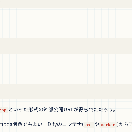
;
といった形式の外部公開URLが得られただろう。
app
mbda関数でもよい。Difyのコンテナ(
や
)から
api
worker