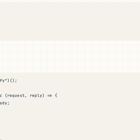
fy"
)();
c
 (
request
, 
reply
) 
=>
 {
ody;