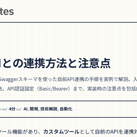
Iとの
連携方
法と
注意点
PI-Swaggerスキーマを使った自前API連携の手順を実例で解
API認証設定（Basic/Bearer）まで、実装時の注意点を包
4分
AI
,
開発
,
技術解説
,
自動化
read
cat
るツール機能があり、
カスタムツール
として自前のAPIを連