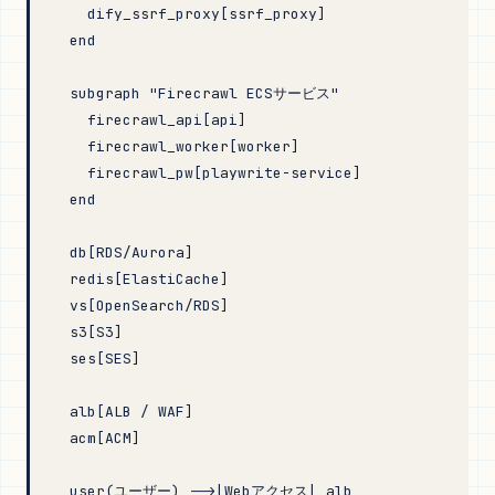
    dify_ssrf_proxy[ssrf_proxy]
  end
  subgraph "Firecrawl ECSサービス"
    firecrawl_api[api]
    firecrawl_worker[worker]
    firecrawl_pw[playwrite-service]
  end
  db[RDS/Aurora]
  redis[ElastiCache]
  vs[OpenSearch/RDS]
  s3[S3]
  ses[SES]
  alb[ALB / WAF]
  acm[ACM]
  user(ユーザー) -->|Webアクセス| alb