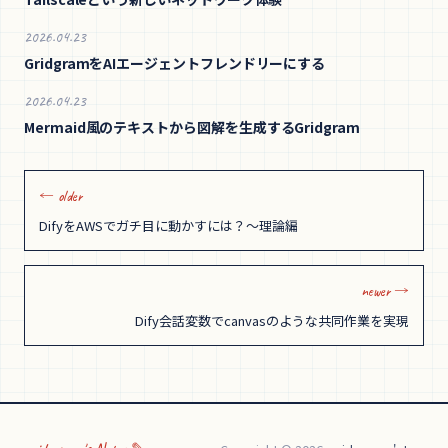
2026.04.23
GridgramをAIエージェントフレンドリーにする
2026.04.23
Mermaid風のテキストから図解を生成するGridgram
← older
DifyをAWSでガチ目に動かすには？〜理論編
newer →
Dify会話変数でcanvasのような共同作業を実現