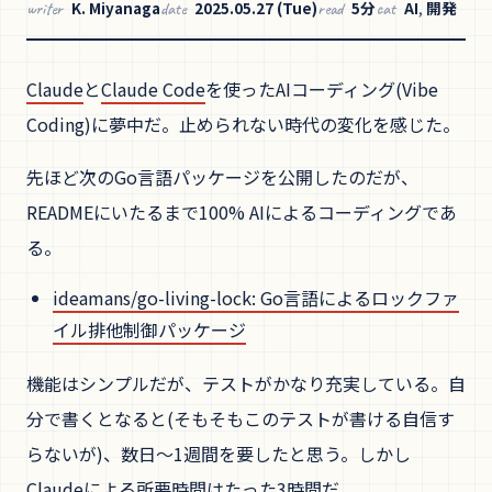
K. Miyanaga
2025.05.27 (Tue)
5分
AI
,
開発
writer
date
read
cat
Claude
と
Claude Code
を使ったAIコーディング(Vibe
Coding)に夢中だ。止められない時代の変化を感じた。
先ほど次のGo言語パッケージを公開したのだが、
READMEにいたるまで100% AIによるコーディングであ
る。
ideamans/go-living-lock: Go言語によるロックファ
イル排他制御パッケージ
機能はシンプルだが、テストがかなり充実している。自
分で書くとなると(そもそもこのテストが書ける自信す
らないが)、数日〜1週間を要したと思う。しかし
Claudeによる所要時間はたった3時間だ。