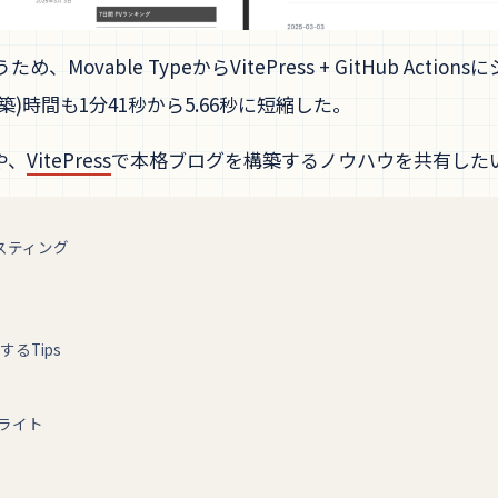
、Movable TypeからVitePress + GitHub Ac
)時間も1分41秒から5.66秒に短縮した。
や、
VitePress
で本格ブログを構築するノウハウを共有した
ホスティング
するTips
ライト