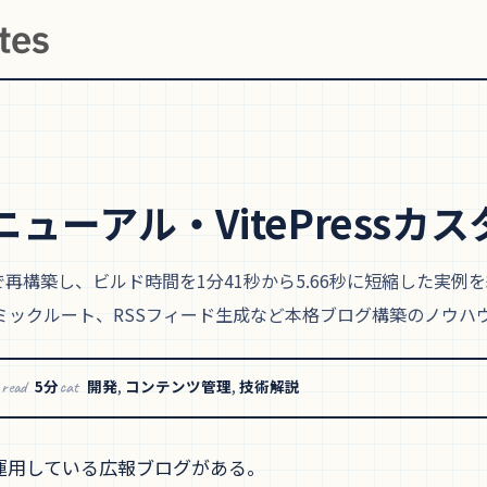
ニューアル・VitePressカ
Pressで再構築し、ビルド時間を1分41秒から5.66秒に短縮した実例を
ミックルート、RSSフィード生成など本格ブログ構築のノウハ
)
5分
開発
,
コンテンツ管理
,
技術解説
read
cat
運用している広報ブログがある。