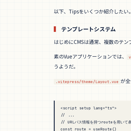
以下、Tipsをいくつか紹介したい
テンプレートシステム
はじめにCMSは通常、複数のテ
素のVueアプリケーションでは、
v
うようだ。
が全
.vitepress/theme/Layout.vue
<
script
 setup
 lang
=
"ts"
>
// ...
// URLパス情報を持つrouteを用い
const
 route
 =
 useRoute
()