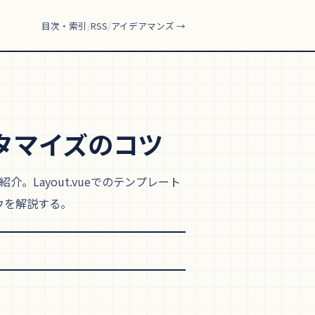
/
/
目次・索引
RSS
アイデアマンズ →
スタマイズの
コツ
紹介。Layout.vueでのテンプレート
ウを解説する。