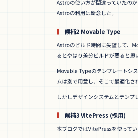
Astroの使い方が間違っていた
Astroの利用は断念した。
候補2 Movable Type
Astroのビルド時間に失望して、M
るとやはり差分ビルドが要ると思い、M
Movable Typeのテンプレ
ムは別で用意し、そこで最適化された
しかしデザインシステムとテンプ
候補3 VitePress (採用)
本ブログではVitePressを使っ