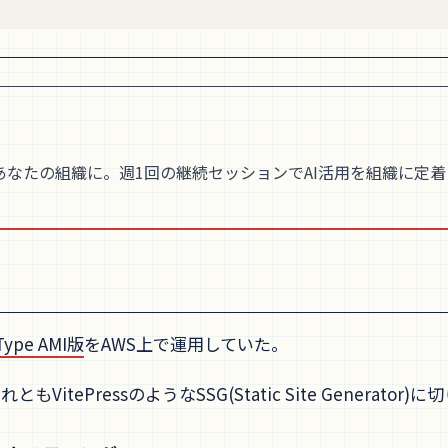
あなたの組織に。週1回の継続セッションでAI活用を組織に定
Type AMI版
をAWS上で運用していた。
ともVitePressのようなSSG(Static Site Genera