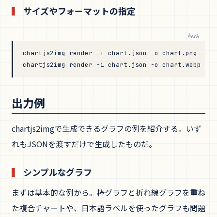
サイズやフォーマットの指定
bash
chartjs2img
 render
 -i
 chart.json
 -o
 chart.png
 -w
 1
chartjs2img
 render
 -i
 chart.json
 -o
 chart.webp
 -f
 
出力例
chartjs2imgで生成できるグラフの例を紹介する。いず
れもJSONを渡すだけで生成したものだ。
シンプルなグラフ
まずは基本的な例から。棒グラフと折れ線グラフを重ね
た複合チャートや、日本語ラベルを使ったグラフも問題