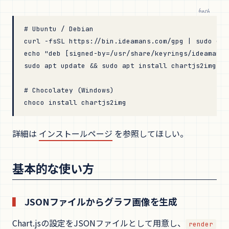
bash
# Ubuntu / Debian
curl
 -fsSL
 https://bin.ideamans.com/gpg
 |
 sudo
 gpg
echo
 "deb [signed-by=/usr/share/keyrings/ideamans-
sudo
 apt
 update
 && 
sudo
 apt
 install
 chartjs2img
# Chocolatey (Windows)
choco
 install
 chartjs2img
詳細は
インストールページ
を参照してほしい。
基本的な使い方
JSONファイルからグラフ画像を生成
Chart.jsの設定をJSONファイルとして用意し、
render