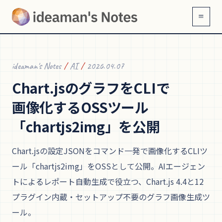
≡
ideaman's Notes
/
AI
/
2026.04.07
Chart.jsの
グラフを
CLIで
画像化する
OSSツール
「chartjs2img」を
公開
Chart.jsの設定JSONをコマンド一発で画像化するCLIツ
ール「chartjs2img」をOSSとして公開。AIエージェン
トによるレポート自動生成で役立つ、Chart.js 4.4と12
プラグイン内蔵・セットアップ不要のグラフ画像生成ツ
ール。