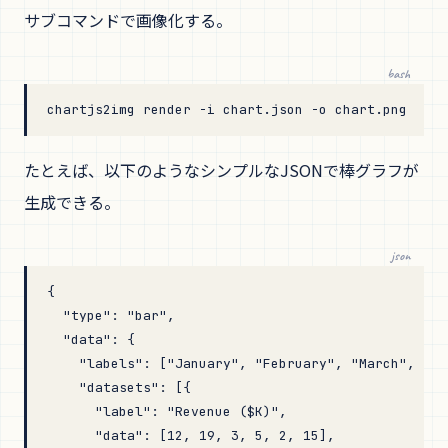
サブコマンドで画像化する。
bash
chartjs2img
 render
 -i
 chart.json
 -o
 chart.png
たとえば、以下のようなシンプルなJSONで棒グラフが
生成できる。
json
{
  "type"
: 
"bar"
,
  "data"
: {
    "labels"
: [
"January"
, 
"February"
, 
"March"
, 
"Ap
    "datasets"
: [{
      "label"
: 
"Revenue ($K)"
,
      "data"
: [
12
, 
19
, 
3
, 
5
, 
2
, 
15
],