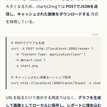
大きくなるため、chartjs2imgでは
POSTでJSONを送
信し、キャッシュされた画像をダウンロードする
方式
を採用している。
bash
# POSTでグラフを生成
curl
 -X
 POST
 http://localhost:3000/render
 \
  -H
 "Content-Type: application/json"
 \
  -d
 @chart.json
 \
  -o
 chart.png
# キャッシュされた画像をハッシュで取得
curl
 http://localhost:3000/cache/{hash}
 -o
 chart.p
URLを貼るだけで表示する用途ではなく、
グラフを生成
して画像としてローカルに保存し、レポートに埋め込む