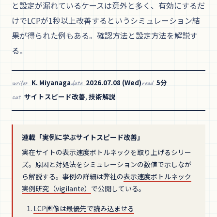
と設定が漏れているケースは意外と多く、有効にするだ
けでLCPが1秒以上改善するというシミュレーション結
果が得られた例もある。確認方法と設定方法を解説す
る。
K. Miyanaga
2026.07.08 (Wed)
5分
writer
date
read
サイトスピード改善
,
技術解説
cat
連載「実例に学ぶサイトスピード改善」
実在サイトの表示速度ボトルネックを取り上げるシリー
ズ。原因と対処法をシミュレーションの数値で示しなが
ら解説する。事例の詳細は弊社の
表示速度ボトルネック
実例研究（vigilante）
で公開している。
LCP画像は最優先で読み込ませる