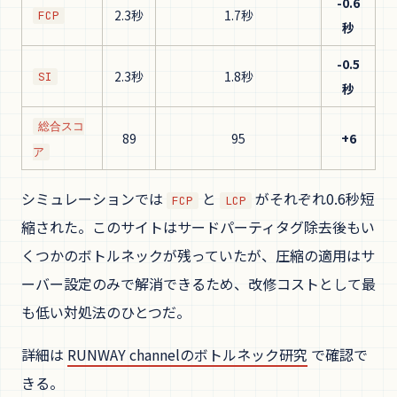
-0.6
2.3秒
1.7秒
FCP
秒
-0.5
2.3秒
1.8秒
SI
秒
総合スコ
89
95
+6
ア
シミュレーションでは
と
がそれぞれ0.6秒短
FCP
LCP
縮された。このサイトはサードパーティタグ除去後もい
くつかのボトルネックが残っていたが、圧縮の適用はサ
ーバー設定のみで解消できるため、改修コストとして最
も低い対処法のひとつだ。
詳細は
RUNWAY channelのボトルネック研究
で確認で
きる。