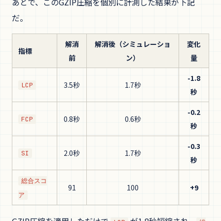
あとで、このGZIP圧縮を個別に計測した結果が下記
だ。
解消
解消後（シミュレーショ
変化
指標
前
ン）
量
-1.8
3.5秒
1.7秒
LCP
秒
-0.2
0.8秒
0.6秒
FCP
秒
-0.3
2.0秒
1.7秒
SI
秒
総合スコ
91
100
+9
ア
GZIP圧縮を適用しただけで
が1.8秒短縮され、