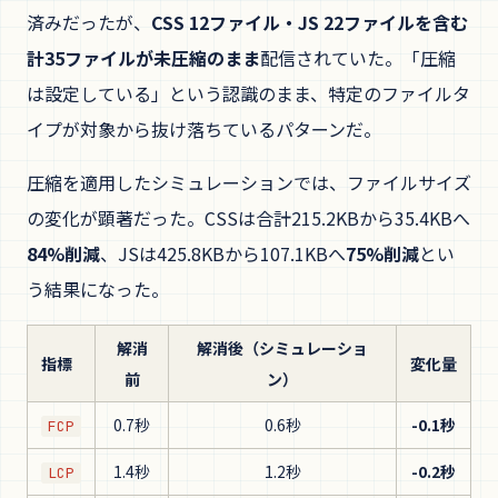
済みだったが、
CSS 12ファイル・JS 22ファイルを含む
計35ファイルが未圧縮のまま
配信されていた。「圧縮
は設定している」という認識のまま、特定のファイルタ
イプが対象から抜け落ちているパターンだ。
圧縮を適用したシミュレーションでは、ファイルサイズ
の変化が顕著だった。CSSは合計215.2KBから35.4KBへ
84%削減
、JSは425.8KBから107.1KBへ
75%削減
とい
う結果になった。
解消
解消後（シミュレーショ
指標
変化量
前
ン）
0.7秒
0.6秒
-0.1秒
FCP
1.4秒
1.2秒
-0.2秒
LCP