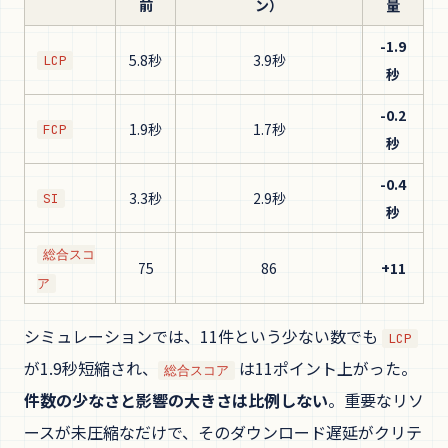
前
ン）
量
-1.9
5.8秒
3.9秒
LCP
秒
-0.2
1.9秒
1.7秒
FCP
秒
-0.4
3.3秒
2.9秒
SI
秒
総合スコ
75
86
+11
ア
シミュレーションでは、11件という少ない数でも
LCP
が1.9秒短縮され、
は11ポイント上がった。
総合スコア
件数の少なさと影響の大きさは比例しない
。重要なリソ
ースが未圧縮なだけで、そのダウンロード遅延がクリテ