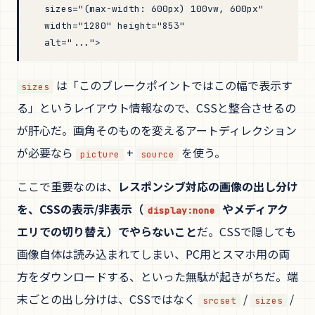
  sizes
=
"(max-width: 600px) 100vw, 600px"
  width
=
"1280"
 height
=
"853"
  alt
=
"..."
>
は「このブレークポイントではこの幅で表示す
sizes
る」というレイアウト情報なので、CSSと整合させるの
が肝心だ。画角そのものを変えるアートディレクション
が必要なら
+
を使う。
picture
source
ここで重要なのは、
レスポンシブ対応の画像の出し分け
を、CSSの表示/非表示（
やメディアク
display:none
エリでの切り替え）でやらないこと
だ。CSSで隠しても
画像自体は読み込まれてしまい、PC用とスマホ用の両
方をダウンロードする、といった無駄が起きがちだ。端
末ごとの出し分けは、CSSではなく
/
/
srcset
sizes