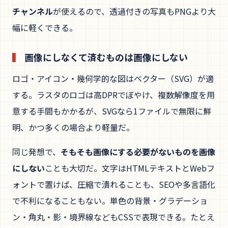
チャンネル
が使えるので、透過付きの写真もPNGより大
幅に軽くできる。
画像にしなくて済むものは画像にしない
ロゴ・アイコン・幾何学的な図はベクター（SVG）が適
する。ラスタのロゴは高DPRでぼやけ、複数解像度を用
意する手間もかかるが、SVGなら1ファイルで無限に鮮
明、かつ多くの場合より軽量だ。
同じ発想で、
そもそも画像にする必要がないものを画像
にしない
ことも大切だ。文字はHTMLテキストとWebフ
ォントで置けば、圧縮で潰れることも、SEOや多言語化
で不利になることもない。単色の背景・グラデーショ
ン・角丸・影・境界線などもCSSで表現できる。たとえ