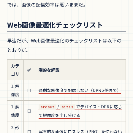
では、画像の配信効率は悪いままだ。
Web画像最適化チェックリスト
早速だが、Web画像最適化のチェックリストは以下の
とおりだ。
カテ
✅
端的な解説
ゴリ
1. 解
☐
過剰な解像度で配信しない（DPR 3倍まで）
像度
1. 解
/
でデバイス・DPRに応じ
srcset
sizes
☐
像度
て解像度を出し分ける
2. 形
☐
写真的な画像にロスレス（PNG）を使わない