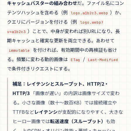
キャッシュバスターの組み合わせ
だ。ファイル名にコン
テンツハッシュを含める（例
）か、
logo.a1b2c3.webp
クエリにバージョンを付ける（例
logo.webp?
）ことで、中身が変われば別URLになり、長
v=a1b2c3
期キャッシュと確実な更新を両立できる。あわせて
を付ければ、有効期間中の再検証も省け
immutable
る。頻繁に変わる動的画像は
/
ETag
Last-Modified
で条件付きリクエストにする。
補足：レイテンシとスループット、HTTP/2・
HTTP/3
「画像が遅い」の内訳は画像サイズで変わ
る。小さな画像（数十〜数百KB）では接続確立や
TTFBなど
レイテンシ
が支配的になりやすく、大きな
ヒーロー画像では
転送速度（スループット）
も効
く。上のCDN・オリジン性能・帯域・キャッシュ