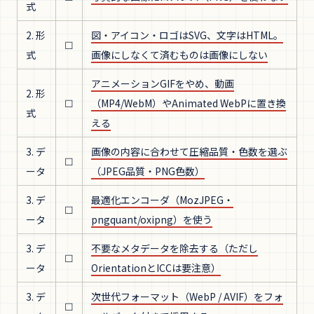
式
2. 形
図・アイコン・ロゴはSVG、文字はHTML。
☐
式
画像にしなくて済むものは画像にしない
アニメーションGIFをやめ、動画
2. 形
☐
（MP4/WebM）やAnimated WebPに置き換
式
える
3. デ
画像の内容に合わせて圧縮品質・色数を選ぶ
☐
ータ
（JPEG品質・PNG色数）
3. デ
最適化エンコーダ（MozJPEG・
☐
ータ
pngquant/oxipng）を使う
3. デ
不要なメタデータを除去する（ただし
☐
ータ
OrientationとICCは要注意）
3. デ
次世代フォーマット（WebP / AVIF）をフォ
☐