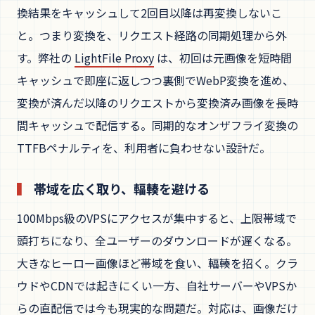
換結果をキャッシュして2回目以降は再変換しないこ
と。つまり変換を、リクエスト経路の同期処理から外
す。弊社の
LightFile Proxy
は、初回は元画像を短時間
キャッシュで即座に返しつつ裏側でWebP変換を進め、
変換が済んだ以降のリクエストから変換済み画像を長時
間キャッシュで配信する。同期的なオンザフライ変換の
TTFBペナルティを、利用者に負わせない設計だ。
帯域を広く取り、輻輳を避ける
100Mbps級のVPSにアクセスが集中すると、上限帯域で
頭打ちになり、全ユーザーのダウンロードが遅くなる。
大きなヒーロー画像ほど帯域を食い、輻輳を招く。クラ
ウドやCDNでは起きにくい一方、自社サーバーやVPSか
らの直配信では今も現実的な問題だ。対応は、画像だけ