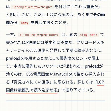
は
を付けて「これは重要だ」
fetchpriority="high"
と明示したい。ただし土台になるのは、あくまで
その画
像から
を外しておくこと
だ。
lazy
一方、
は、素の
で
<link rel="preload">
<img src>
書かれたLCP画像には基本的に不要だ。プリロードスキ
ャナーがそのまま画像を発見して早期に読み込むうえ、
preloadを多用するとかえって優先度のヒントが薄ま
り、本当に優先したいリソースが埋もれる。preloadが
効くのは、CSS背景画像やJavaScriptで後から挿入され
る「発見されにくい画像」に限られる。詳しくは「
LCP
画像は最優先で読み込ませる
」で掘り下げている。