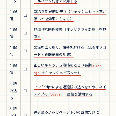
ータ
ールバック付きで採用する
4. 配
CDNを効果的に使う（キャッシュヒット率が
☐
信
低いと逆効果にもなる）
4. 配
無造作な同期変換（オンザフライ変換）を見
☐
信
直す
4. 配
帯域を広く取り、輻輳を避ける（CDNオフロ
☐
信
ード・総転送量の削減）
正しいキャッシュ戦略をとる（長期
4. 配
max-
☐
信
＋キャッシュバスター）
age
5. 読
JavaScriptによる遅延読み込みをやめ、ネイ
み込
☐
ティブの
属性を活用する
loading
み
5. 読
遅延読み込みはページ下部の画像だけに。
み込
☐