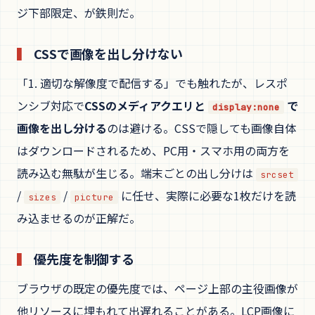
ジ下部限定、が鉄則だ。
CSSで画像を出し分けない
「1. 適切な解像度で配信する」でも触れたが、レスポ
ンシブ対応で
CSSのメディアクエリと
で
display:none
画像を出し分ける
のは避ける。CSSで隠しても画像自体
はダウンロードされるため、PC用・スマホ用の両方を
読み込む無駄が生じる。端末ごとの出し分けは
srcset
/
/
に任せ、実際に必要な1枚だけを読
sizes
picture
み込ませるのが正解だ。
優先度を制御する
ブラウザの既定の優先度では、ページ上部の主役画像が
他リソースに埋もれて出遅れることがある。LCP画像に