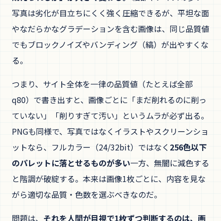
写真は劣化が目立ちにくく強く圧縮できるが、平坦な面
やなだらかなグラデーションを含む画像は、同じ品質値
でもブロックノイズやバンディング（縞）が出やすくな
る。
つまり、サイト全体を一律の品質値（たとえば全部
q80）で書き出すと、画像ごとに「まだ削れるのに削っ
ていない」「削りすぎて汚い」というムラが必ず出る。
PNGも同様で、写真ではなくイラストやスクリーンショ
ットなら、フルカラー（24/32bit）ではなく
256色以下
のパレットに落とせるものが多い
一方、無闇に減色する
と階調が破綻する。本来は画像1枚ごとに、内容を見な
がら適切な品質・色数を選ぶべきなのだ。
問題は、
それを人間が目視で1枚ずつ判断するのは、画