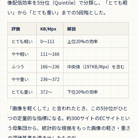
像配信効率を5分位（Quintile）で分類し、「とても軽
い」から「とても重い」までの5段階とした。
評価
KB/Mpx
解説
とても軽い
0〜111
上位20%の効率
やや軽い
111〜166
ふつう
166〜236
中央値（197KB/Mpx）を含む
やや重い
236〜372
とても重い
372〜
下位20%の効率
「画像を軽くして」と言われたとき、この5分位がひと
つの定量的な指標になる。約300サイトのECサイトとい
う母集団から、統計的な根拠をもった画像の軽さ・重さ
の評価基準を導き出したものだ。