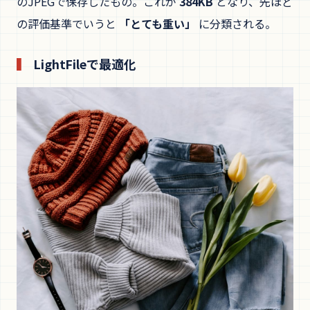
のJPEGで保存したもの。これが
384KB
となり、先ほど
の評価基準でいうと
「とても重い」
に分類される。
LightFileで最適化