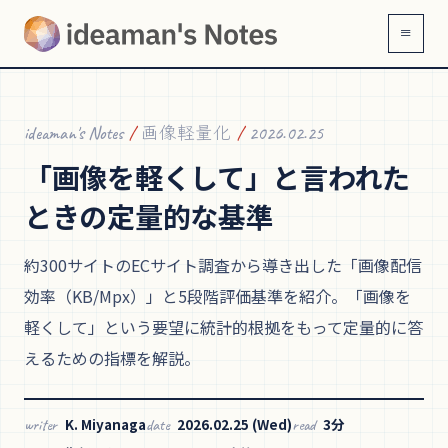
≡
ideaman's Notes
/
画像軽量化
/
2026.02.25
「画像を
軽くして」と
言われた
ときの
定量的な
基準
約300サイトのECサイト調査から導き出した「画像配信
効率（KB/Mpx）」と5段階評価基準を紹介。「画像を
軽くして」という要望に統計的根拠をもって定量的に答
えるための指標を解説。
K. Miyanaga
2026.02.25 (Wed)
3分
writer
date
read